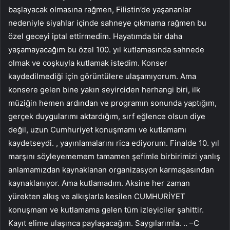
başlayacak olmasına rağmen, Filistin’de yaşananlar
nedeniyle siyahlar içinde sahneye çıkmama rağmen bu
özel geceyi iptal ettirmedim. Hayatımda bir daha
yaşamayacağım bu özel 100. yıl kutlamasında sahnede
olmak ve coşkuyla kutlamak istedim. Konser
kaydedilmediği için görüntülere ulaşamıyorum. Ama
konsere gelen bine yakın seyirciden herhangi biri, ilk
müziğin hemen ardından ve programın sonunda yaptığım,
gerçek duygularımı aktardığım, sırf eğlence olsun diye
değil, uzun Cumhuriyet konuşmamı ve kutlamamı
kaydetseydi. , yayınlamalarını rica ediyorum. Finalde 10. yıl
marşını söyleyememem tamamen şefimle birbirimizi yanlış
anlamamızdan kaynaklanan organizasyon karmaşasından
kaynaklanıyor. Ama kutlamadım. Aksine her zaman
yürekten alkış ve alkışlarla kesilen CUMHURİYET
konuşmam ve kutlamama gelen tüm izleyiciler şahittir.
Kayıt elime ulaşınca paylaşacağım. Saygılarımla. .. –C