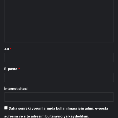
o
r
u
m
*
Ad
*
E-posta
*
İnternet sitesi
Daha sonraki yorumlarımda kullanılması için adım, e-posta
adresim ve site adresim bu tarayıcıya kaydedilsin.