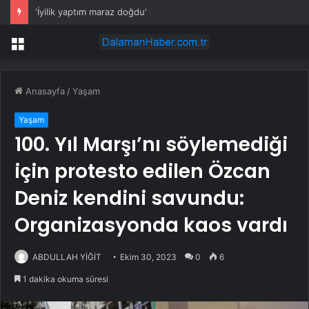
‘İyilik yaptım maraz doğdu’
Menü
Anasayfa
/
Yaşam
Yaşam
100. Yıl Marşı’nı söylemediği
için protesto edilen Özcan
Deniz kendini savundu:
Organizasyonda kaos vardı
ABDULLAH YİĞİT
Ekim 30, 2023
0
6
1 dakika okuma süresi