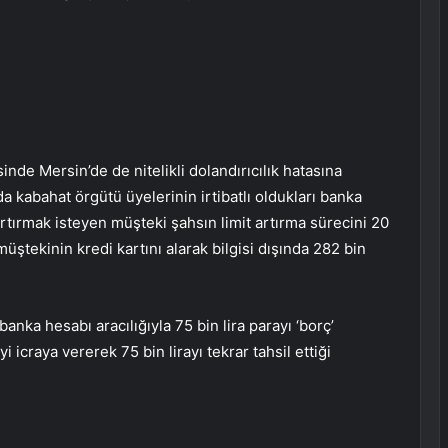
nde Mersin’de de nitelikli dolandırıcılık hatasına
 kabahat örgütü üyelerinin irtibatlı oldukları banka
i artırmak isteyen müşteki şahsın limit artırma sürecini 20
müştekinin kredi kartını alarak bilgisi dışında 282 bin
nka hesabı aracılığıyla 75 bin lira parayı ‘borç’
i icraya vererek 75 bin lirayı tekrar tahsil ettiği