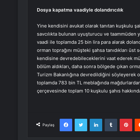
Dosya kapatma vaadiyle dolandırıcılık
Yine kendisini avukat olarak tanıtan kuşkulu şah
savcılıkta bulunan uyuşturucu ve taammüden y
vaadi ile toplamda 25 bin lira para alarak doland
orman toprağını müşteki şahsa tanıdıkları üst s
kendisine devredebileceklerini vaat ederek müş
bölüm aldıkları, daha sonra bölgede çıkan orm
Turizm Bakanlığına devredildiğini söyleyerek o
toplamda 783 bin TL meblağında mağdurlardan ha
çerçevesinde toplam 10 kuşkulu şahıs hakkında 
Facebook
Twitter
LinkedIn
Tumblr
Pint
Paylaş