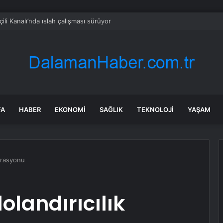
ili Kanalı’nda ıslah çalışması sürüyor
FA
HABER
EKONOMI
SAĞLIK
TEKNOLOJI
YAŞAM
perasyonu
dolandırıcılık