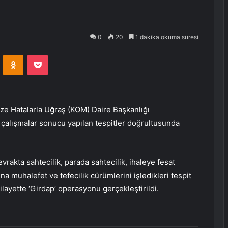
0
20
1 dakika okuma süresi
VKontakte
Odnoklassniki
Pocket
ze Hatalarla Uğraş (KOM) Daire Başkanlığı
ı çalışmalar sonucu yapılan tespitler doğrultusunda
 evrakta sahtecilik, parada sahtecilik, ihaleye fesat
na muhalefet ve tefecilik cürümlerini işledikleri tespit
layette ‘
Girdap
’ operasyonu gerçekleştirildi.