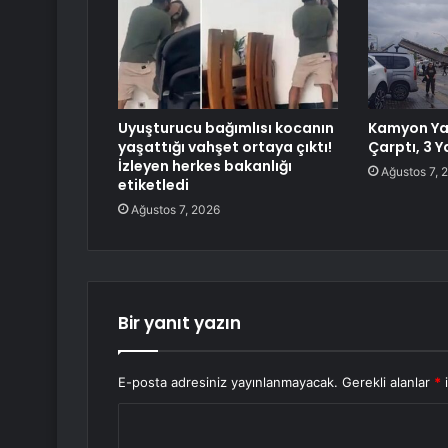
Uyuşturucu bağımlısı kocanın
Kamyon Ya
yaşattığı vahşet ortaya çıktı!
Çarptı, 3 Y
İzleyen herkes bakanlığı
Ağustos 7, 
etiketledi
Ağustos 7, 2026
Bir yanıt yazın
E-posta adresiniz yayınlanmayacak.
Gerekli alanlar
*
i
Y