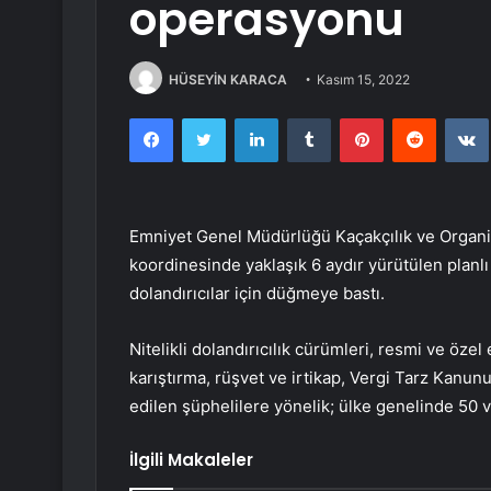
operasyonu
HÜSEYİN KARACA
Kasım 15, 2022
Facebook
Twitter
LinkedIn
Tumblr
Pinterest
Reddit
Emniyet Genel Müdürlüğü Kaçakçılık ve Organi
koordinesinde yaklaşık 6 aydır yürütülen planl
dolandırıcılar için düğmeye bastı.
Nitelikli dolandırıcılık cürümleri, resmi ve özel
karıştırma, rüşvet ve irtikap, Vergi Tarz Kanunu
edilen şüphelilere yönelik; ülke genelinde 50 vi
İlgili Makaleler