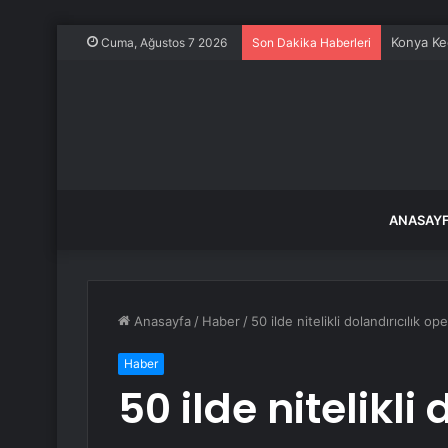
Konya Keç
Cuma, Ağustos 7 2026
Son Dakika Haberleri
ANASAY
Anasayfa
/
Haber
/
50 ilde nitelikli dolandırıcılık o
Haber
50 ilde nitelikli 