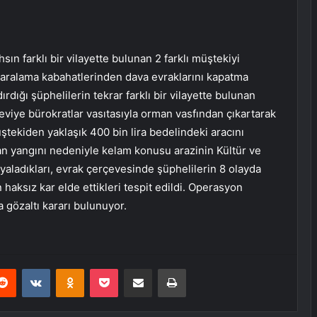
sın farklı bir vilayette bulunan 2 farklı müştekiyi
aralama kabahatlerinden dava evraklarını kapatma
ırdığı şüphelilerin tekrar farklı bir vilayette bulunan
eviye bürokratlar vasıtasıyla orman vasfından çıkartarak
tekiden yaklaşık 400 bin lira bedelindeki aracını
an yangını nedeniyle kelam konusu arazinin Kültür ve
yaladıkları, evrak çerçevesinde şüphelilerin 8 olayda
ksız kar elde ettikleri tespit edildi. Operasyon
gözaltı kararı bulunuyor.
erest
Reddit
VKontakte
Odnoklassniki
Pocket
E-Posta ile paylaş
Yazdır