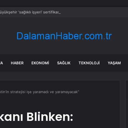
yükşehir ‘sağlıklı işyeri’ sertifikasına kavuştu
FA
HABER
EKONOMI
SAĞLIK
TEKNOLOJI
YAŞAM
utin’in stratejisi işe yaramadı ve yaramayacak”
kanı Blinken: