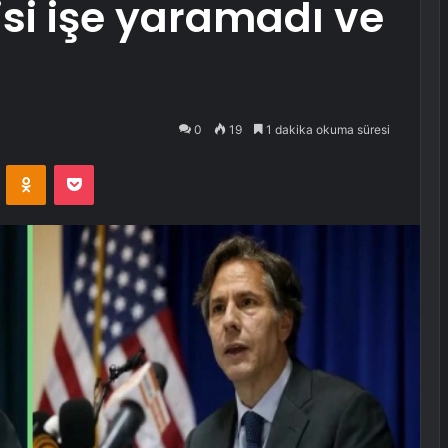
jisi işe yaramadı ve
0
19
1 dakika okuma süresi
VKontakte
Odnoklassniki
Pocket