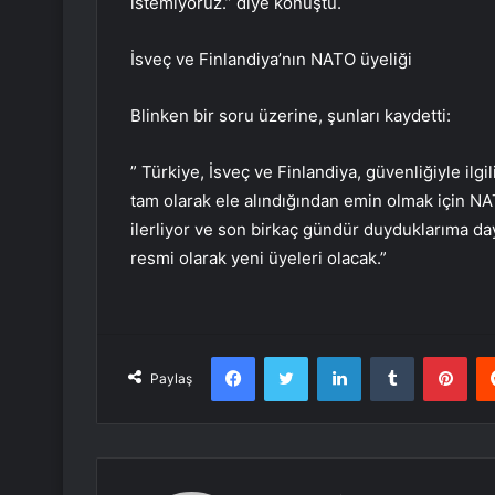
istemiyoruz.” diye konuştu.
İsveç ve Finlandiya’nın NATO üyeliği
Blinken bir soru üzerine, şunları kaydetti:
” Türkiye, İsveç ve Finlandiya, güvenliğiyle ilgi
tam olarak ele alındığından emin olmak için NA
ilerliyor ve son birkaç gündür duyduklarıma day
resmi olarak yeni üyeleri olacak.”
Facebook
Twitter
LinkedIn
Tumblr
Pint
Paylaş