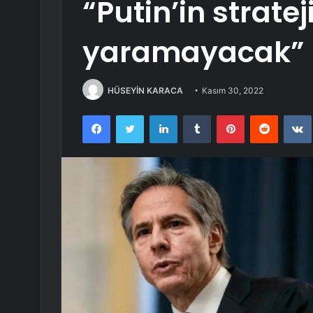
“Putin’in strate
yaramayacak”
HÜSEYİN KARACA
Kasım 30, 2022
Facebook
Twitter
LinkedIn
Tumblr
Pinterest
Reddit