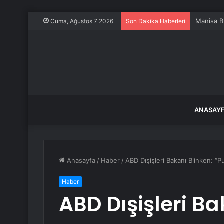
Manisa Bü
Cuma, Ağustos 7 2026
Son Dakika Haberleri
ANASAY
Anasayfa
/
Haber
/
ABD Dışişleri Bakanı Blinken: “P
Haber
ABD Dışişleri Ba