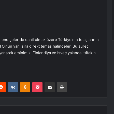
li endişeler de dahil olmak üzere Türkiye’nin telaşlarının
TO’nun yanı sıra direkt temas halindeler. Bu süreç
anarak eminim ki Finlandiya ve İsveç yakında ittifakın
erest
Reddit
VKontakte
Odnoklassniki
Pocket
E-Posta ile paylaş
Yazdır