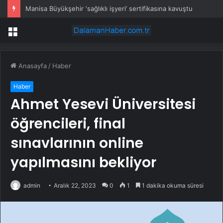
Manisa Büyükşehir ‘sağlıklı işyeri’ sertifikasına kavuştu
Menü
Anasayfa
/
Haber
Haber
Ahmet Yesevi Üniversitesi
öğrencileri, final
sınavlarının online
yapılmasını bekliyor
admin
Aralık 22, 2023
0
1
1 dakika okuma süresi