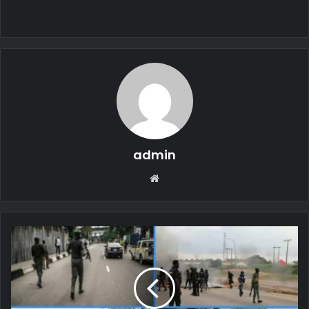
admin
Web
sitesi