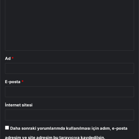
o
r
u
m
*
Ad
*
E-posta
*
İnternet sitesi
Daha sonraki yorumlarımda kullanılması için adım, e-posta
adresim ve site adresim bu tarayıcıya kaydedilsin.