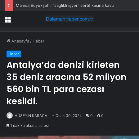
Manisa Büyükşehir ‘sağlıklı işyeri’ sertifikasına kavuştu
Menü
Anasayfa
/
Haber
Haber
Antalya’da denizi kirleten
35 deniz aracına 52 milyon
560 bin TL para cezası
kesildi.
HÜSEYİN KARACA
Ocak 30, 2024
0
0
1 dakika okuma süresi