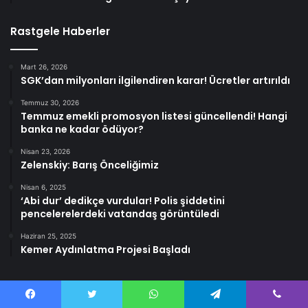
Rastgele Haberler
Mart 26, 2026
SGK’dan milyonları ilgilendiren karar! Ücretler artırıldı
Temmuz 30, 2026
Temmuz emekli promosyon listesi güncellendi! Hangi
banka ne kadar ödüyor?
Nisan 23, 2026
Zelenskiy: Barış Önceliğimiz
Nisan 6, 2025
‘Abi dur’ dedikçe vurdular! Polis şiddetini
pencelerelerdeki vatandaş görüntüledi
Haziran 25, 2025
Kemer Aydınlatma Projesi Başladı
Facebook
Twitter
WhatsApp
Telegram
Viber