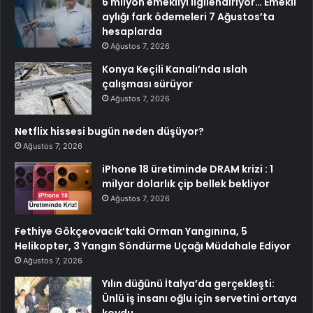
6 milyon emekliyi ilgilendiriyor… Emekli
aylığı fark ödemeleri 7 Ağustos’ta
hesaplarda
Ağustos 7, 2026
Konya Keçili Kanalı’nda ıslah
çalışması sürüyor
Ağustos 7, 2026
Netflix hissesi bugün neden düşüyor?
Ağustos 7, 2026
iPhone 18 üretiminde DRAM krizi : 1
milyar dolarlık çip bellek bekliyor
Ağustos 7, 2026
Fethiye Gökçeovacık’taki Orman Yangınına, 5
Helikopter, 3 Yangın Söndürme Uçağı Müdahale Ediyor
Ağustos 7, 2026
Yılın düğünü İtalya’da gerçekleşti:
Ünlü iş insanı oğlu için servetini ortaya
koydu