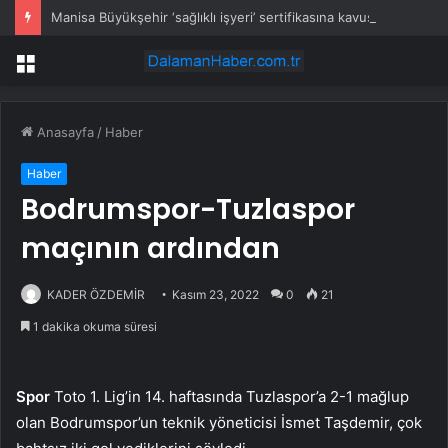
Manisa Büyükşehir ‘sağlıklı işyeri’ sertifikasına kavuştu
Menü
Anasayfa
/
Haber
Haber
Bodrumspor-Tuzlaspor
maçının ardından
KADER ÖZDEMİR
Kasım 23, 2022
0
21
1 dakika okuma süresi
Spor
Toto 1. Lig’in 14. haftasında Tuzlaspor’a 2-1 mağlup
olan Bodrumspor’un teknik yöneticisi İsmet Taşdemir, çok