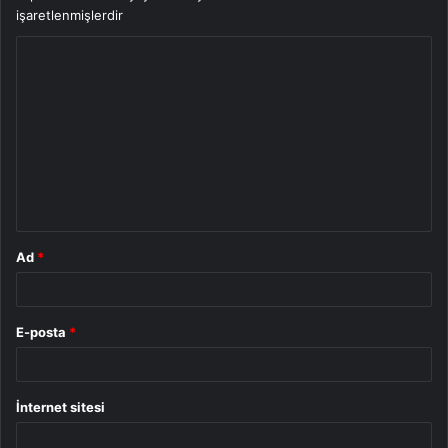
işaretlenmişlerdir
Y
o
r
u
m
*
Ad
*
E-posta
*
İnternet sitesi