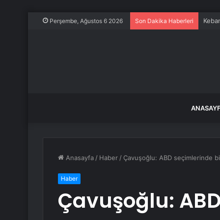
Keban
Perşembe, Ağustos 6 2026
Son Dakika Haberleri
ANASAY
Anasayfa
/
Haber
/
Çavuşoğlu: ABD seçimlerinde bir
Haber
Çavuşoğlu: ABD