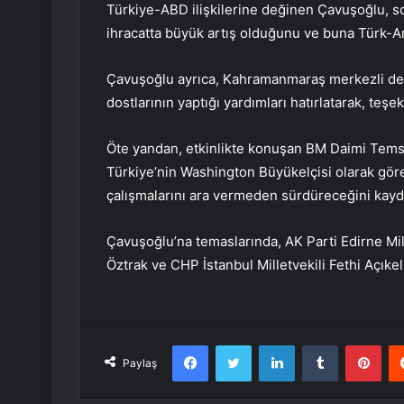
Türkiye-ABD ilişkilerine değinen Çavuşoğlu, s
ihracatta büyük artış olduğunu ve buna Türk-A
Çavuşoğlu ayrıca, Kahramanmaraş merkezli de
dostlarının yaptığı yardımları hatırlatarak, teşekk
Öte yandan, etkinlikte konuşan BM Daimi Temsi
Türkiye’nin Washington Büyükelçisi olarak gö
çalışmalarını ara vermeden sürdüreceğini kayde
Çavuşoğlu’na temaslarında, AK Parti Edirne Mill
Öztrak ve CHP İstanbul Milletvekili Fethi Açıkel
Facebook
Twitter
LinkedIn
Tumblr
Pint
Paylaş