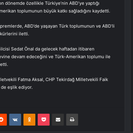
on dönemde özellikle Türkiye’nin ABD’ye yaptığı
merikan toplumunun büyük katkı sağladığını kaydetti.
premlerde, ABD’de yaşayan Türk toplumunun ve ABD’li
ürlerini iletti.
lcisi Sedat Önal da gelecek haftadan itibaren
revine devam edeceğini ve Türk-Amerikan toplumu ile
tti.
etvekili Fatma Aksal, CHP Tekirdağ Milletvekili Faik
 de eşlik ediyor.
erest
Reddit
VKontakte
Odnoklassniki
Pocket
E-Posta ile paylaş
Yazdır