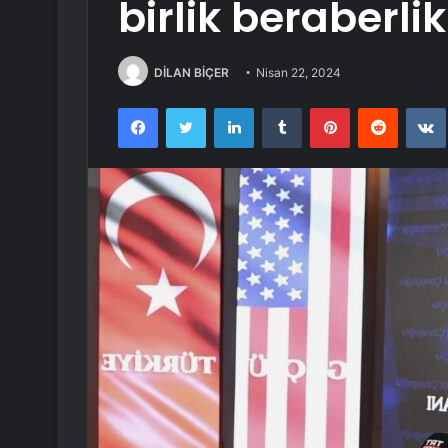
birlik beraberli
DİLAN BİÇER
Nisan 22, 2024
Facebook
Twitter
LinkedIn
Tumblr
Pinterest
Reddit