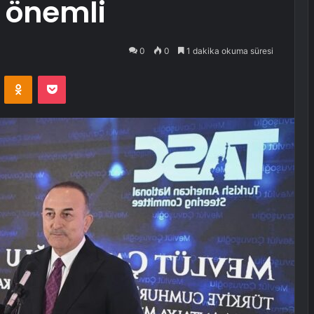
k önemli
0
0
1 dakika okuma süresi
VKontakte
Odnoklassniki
Pocket