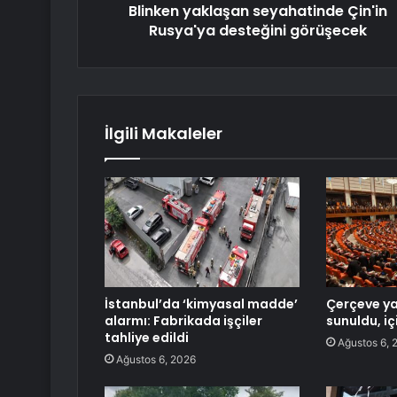
Blinken yaklaşan seyahatinde Çin'in
Rusya'ya desteğini görüşecek
İlgili Makaleler
İstanbul’da ‘kimyasal madde’
Çerçeve y
alarmı: Fabrikada işçiler
sunuldu, iç
tahliye edildi
Ağustos 6, 
Ağustos 6, 2026