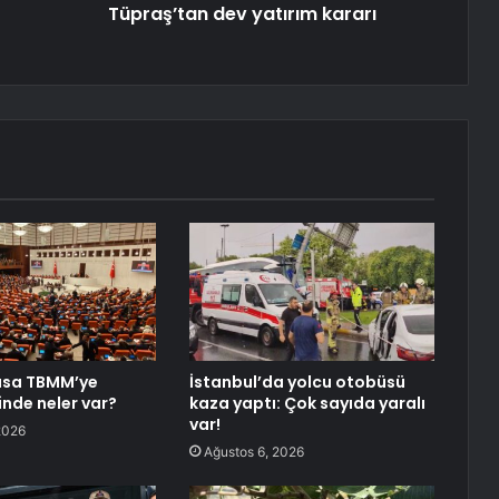
Tüpraş’tan dev yatırım kararı
asa TBMM’ye
İstanbul’da yolcu otobüsü
inde neler var?
kaza yaptı: Çok sayıda yaralı
var!
2026
Ağustos 6, 2026