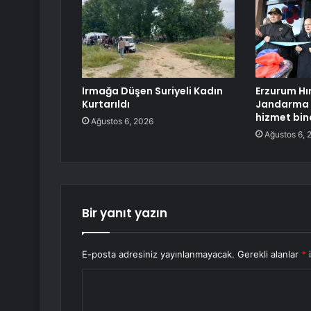
Irmağa Düşen Suriyeli Kadın
Erzurum Hın
Kurtarıldı
Jandarma 
hizmet bina
Ağustos 6, 2026
Ağustos 6, 
Bir yanıt yazın
E-posta adresiniz yayınlanmayacak.
Gerekli alanlar
*
i
Y
o