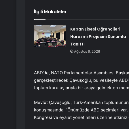
İlgili Makaleler
Keban Lisesi Öğrencileri
Harezmi Projesini Sunumla
Tanıttı
Ağustos 6, 2026
ABD’de, NATO Parlamentolar Asamblesi Başkanı 
gerçekleştirecek Çavuşoğlu, bu vesileyle ABD’d
toplum kuruluşlarıyla bir araya gelmekten mem
Mevlüt Çavuşoğlu, Türk-Amerikan toplumunun bir
konuşmasında, “Önümüzde ABD seçimleri var. Bu
Kongresi ve eyalet yönetimleri üzerine etkiniz o