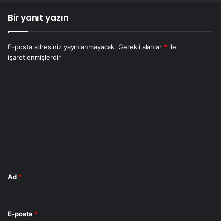
Bir yanıt yazın
E-posta adresiniz yayınlanmayacak.
Gerekli alanlar
*
ile
işaretlenmişlerdir
Y
o
r
u
m
*
Ad
*
E-posta
*