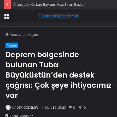
Antalya’da Kurban Bayramı Hazırlıkları Başladı
Menü
Anasayfa
/
Yaşam
Yaşam
Deprem bölgesinde
bulunan Tuba
Büyüküstün’den destek
çağrısı: Çok şeye ihtiyacımız
var
KADER ÖZDEMİR
Mart 30, 2023
0
10
Bir dakikadan az