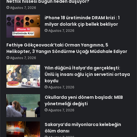
Netflix hissesi bugün neden düşüyor?
Ağustos 7, 2026
iPhone 18 üretiminde DRAM krizi : 1
milyar dolarlık çip bellek bekliyor
Ağustos 7, 2026
Fethiye Gökçeovacık’taki Orman Yangınına, 5
Helikopter, 3 Yangın Söndürme Uçağı Müdahale Ediyor
Ağustos 7, 2026
Yılın düğünü İtalya’da gerçekleşti:
Ünlü iş insanı oğlu için servetini ortaya
koydu
Ağustos 7, 2026
Okullarda yeni dönem başladı: MEB
yönetmeliği değişti
Ağustos 7, 2026
Sakarya’da milyonlarca kelebeğin
ölüm dansı