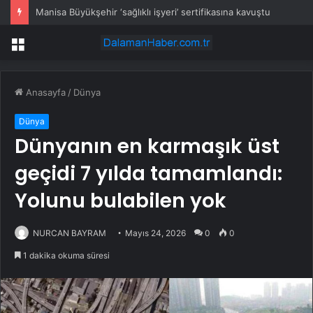
Manisa Büyükşehir ‘sağlıklı işyeri’ sertifikasına kavuştu
Menü
Anasayfa
/
Dünya
Dünya
Dünyanın en karmaşık üst
geçidi 7 yılda tamamlandı:
Yolunu bulabilen yok
NURCAN BAYRAM
Mayıs 24, 2026
0
0
1 dakika okuma süresi