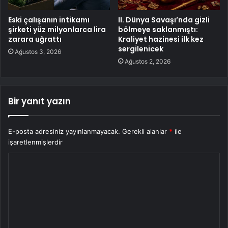
Eski çalışanın intikamı
II. Dünya Savaşı’nda gizli
şirketi yüz milyonlarca lira
bölmeye saklanmıştı:
zarara uğrattı
Kraliyet hazinesi ilk kez
sergilenicek
Ağustos 3, 2026
Ağustos 2, 2026
Bir yanıt yazın
E-posta adresiniz yayınlanmayacak.
Gerekli alanlar
*
ile
işaretlenmişlerdir
Y
o
r
u
m