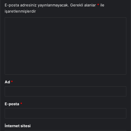
E-posta adresiniz yayınlanmayacak.
Gerekli alanlar
*
ile
işaretlenmişlerdir
Y
o
r
u
m
*
Ad
*
E-posta
*
İnternet sitesi