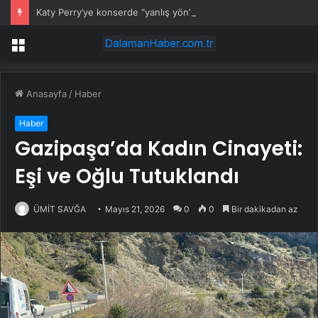
Katy Perry’ye konserde “yanlış yön” sürprizi
Menü
Anasayfa
/
Haber
Haber
Gazipaşa’da Kadın Cinayeti:
Eşi ve Oğlu Tutuklandı
ÜMİT SAVĞA
Mayıs 21, 2026
0
0
Bir dakikadan az