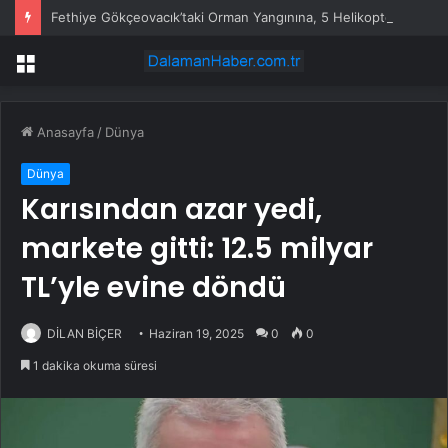
Fethiye Gökçeovacık’taki Orman Yangınına, 5 Helikopter, 3 Yangın Söndürme Uçağı Müdahale Ediyor
Menü
Anasayfa
/
Dünya
Dünya
Karısından azar yedi,
markete gitti: 12.5 milyar
TL’yle evine döndü
DİLAN BİÇER
Haziran 19, 2025
0
0
1 dakika okuma süresi