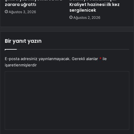
zarara uğrattı
Kraliyet hazinesi ilk kez
sergilenicek
Ağustos 3, 2026
Ağustos 2, 2026
Bir yanıt yazın
E-posta adresiniz yayınlanmayacak.
Gerekli alanlar
*
ile
işaretlenmişlerdir
Y
o
r
u
m
*