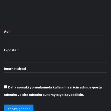
u
m
*
Ad
*
E-posta
*
İnternet sitesi
Daha sonraki yorumlarımda kullanılması için adım, e-posta
adresim ve site adresim bu tarayıcıya kaydedilsin.