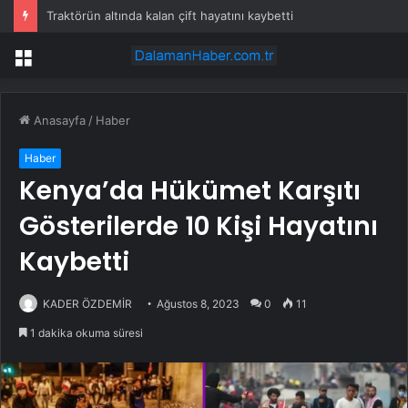
Traktörün altında kalan çift hayatını kaybetti
Menü
Anasayfa
/
Haber
Haber
Kenya’da Hükümet Karşıtı
Gösterilerde 10 Kişi Hayatını
Kaybetti
KADER ÖZDEMİR
Ağustos 8, 2023
0
11
1 dakika okuma süresi