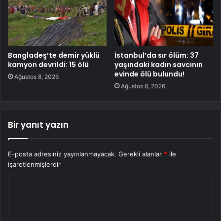
Bangladeş’te demir yüklü
İstanbul’da sır ölüm: 37
kamyon devrildi: 15 ölü
yaşındaki kadın savcının
evinde ölü bulundu!
Ağustos 8, 2026
Ağustos 8, 2026
Bir yanıt yazın
E-posta adresiniz yayınlanmayacak.
Gerekli alanlar
*
ile
işaretlenmişlerdir
Y
o
r