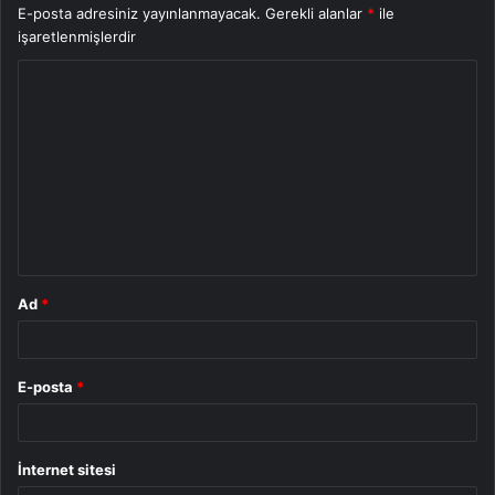
E-posta adresiniz yayınlanmayacak.
Gerekli alanlar
*
ile
işaretlenmişlerdir
Y
o
r
u
m
*
Ad
*
E-posta
*
İnternet sitesi