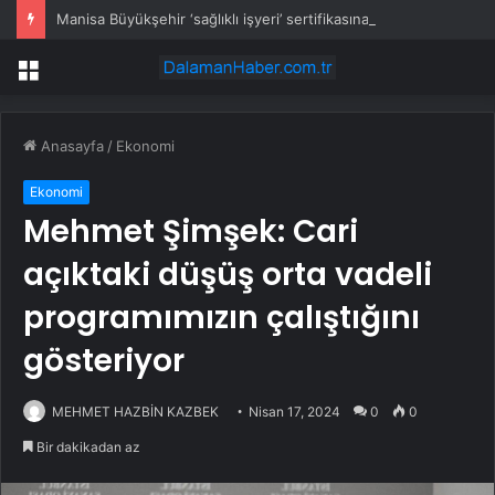
Manisa Büyükşehir ‘sağlıklı işyeri’ sertifikasına kavuştu
Menü
Anasayfa
/
Ekonomi
Ekonomi
Mehmet Şimşek: Cari
açıktaki düşüş orta vadeli
programımızın çalıştığını
gösteriyor
MEHMET HAZBİN KAZBEK
Nisan 17, 2024
0
0
Bir dakikadan az