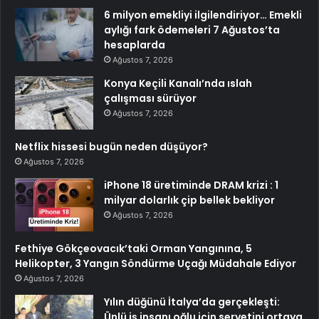
6 milyon emekliyi ilgilendiriyor… Emekli
aylığı fark ödemeleri 7 Ağustos’ta
hesaplarda
Ağustos 7, 2026
Konya Keçili Kanalı’nda ıslah
çalışması sürüyor
Ağustos 7, 2026
Netflix hissesi bugün neden düşüyor?
Ağustos 7, 2026
iPhone 18 üretiminde DRAM krizi : 1
milyar dolarlık çip bellek bekliyor
Ağustos 7, 2026
Fethiye Gökçeovacık’taki Orman Yangınına, 5
Helikopter, 3 Yangın Söndürme Uçağı Müdahale Ediyor
Ağustos 7, 2026
Yılın düğünü İtalya’da gerçekleşti:
Ünlü iş insanı oğlu için servetini ortaya