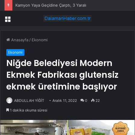
Kamyon Yaya Geçidine Çarptı, 3 Yaralı
Menü
Anasayfa
/
Ekonomi
Ekonomi
Niğde Belediyesi Modern
Ekmek Fabrikası glutensiz
ekmek üretimine başlıyor
ABDULLAH YİĞİT
Aralık 11, 2022
0
22
1 dakika okuma süresi