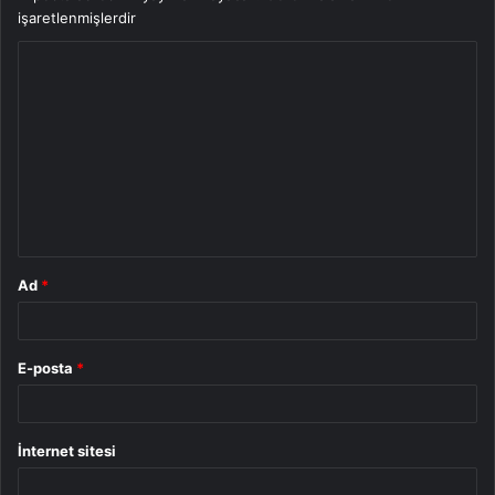
işaretlenmişlerdir
Y
o
r
u
m
*
Ad
*
E-posta
*
İnternet sitesi