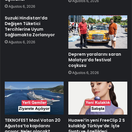
Ağustos 6, 2026
Ağustos 6, 2026
Suzuki Hindistan’da
Değişen Tüketici
Tercihlerine Uyum
Sağlamakta Zorlanıyor
Ağustos 6, 2026
Deprem yaralarını saran
Malatya’da festival
coşkusu
Ağustos 6, 2026
TEKNOFEST Mavi Vatan 20
Huawei’in yeni FreeClip 2 S
Ağustos’ta kapılarını
kulaklığı Türkiye’de: İşte
açıyor: Neler olacak?
fiyatı ve özellikleri