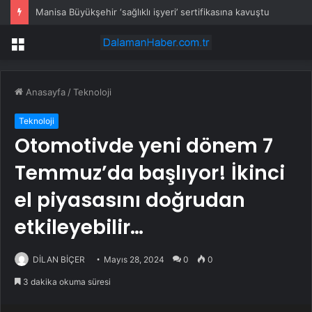
Manisa Büyükşehir ‘sağlıklı işyeri’ sertifikasına kavuştu
Menü
Anasayfa
/
Teknoloji
Teknoloji
Otomotivde yeni dönem 7
Temmuz’da başlıyor! İkinci
el piyasasını doğrudan
etkileyebilir…
DİLAN BİÇER
Mayıs 28, 2024
0
0
3 dakika okuma süresi