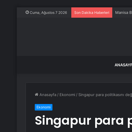
Manisa Bü
Cuma, Ağustos 7 2026
Son Dakika Haberleri
ANASAY
Anasayfa
/
Ekonomi
/
Singapur para politikasını değ
Ekonomi
Singapur para p