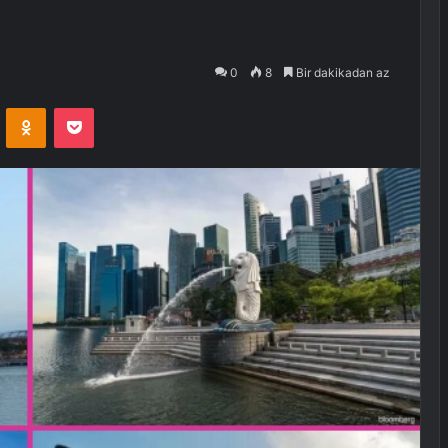
0
8
Bir dakikadan az
VKontakte
Odnoklassniki
Pocket