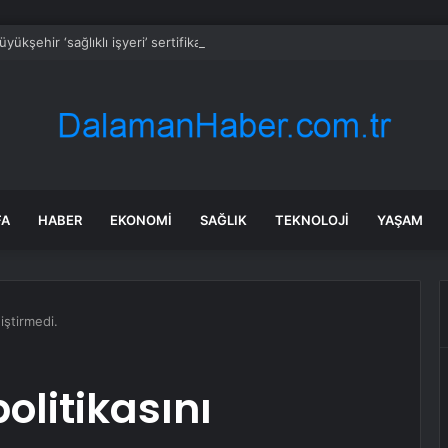
yükşehir ‘sağlıklı işyeri’ sertifikasına kavuştu
FA
HABER
EKONOMI
SAĞLIK
TEKNOLOJI
YAŞAM
iştirmedi.
olitikasını