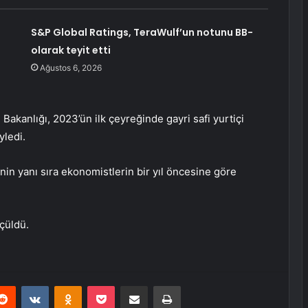
S&P Global Ratings, TeraWulf’un notunu BB-
olarak teyit etti
Ağustos 6, 2026
akanlığı, 2023’ün ilk çeyreğinde gayri safi yurtiçi
yledi.
in yanı sıra ekonomistlerin bir yıl öncesine göre
çüldü.
erest
Reddit
VKontakte
Odnoklassniki
Pocket
E-Posta ile paylaş
Yazdır