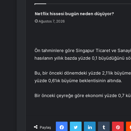
Netflix hissesi bugün neden düşüyor?
Ağustos 7, 2026
Ön tahminlere göre Singapur Ticaret ve Sanayi B
hasılanın yıllık bazda yüzde 0,1 büyüdüğünü sö
Bu, bir önceki dönemdeki yüzde 2,1’lik büyümen
yüzde 0,6’lık büyüme beklentisinin altında.
Bir önceki çeyreğe göre ekonomi yüzde 0,7 kü
Facebook
Twitter
LinkedIn
Tumblr
Pint
Paylaş