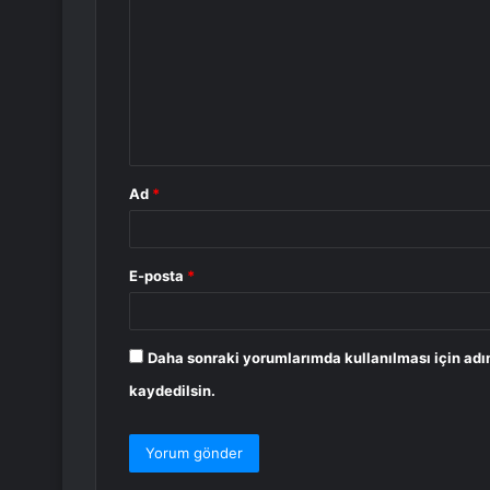
o
r
u
m
*
Ad
*
E-posta
*
Daha sonraki yorumlarımda kullanılması için adı
kaydedilsin.