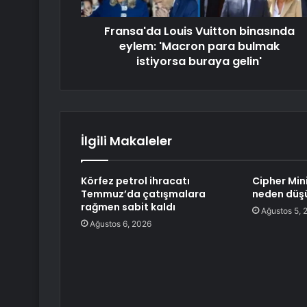
Fransa'da Louis Vuitton binasında
eylem: 'Macron para bulmak
istiyorsa buraya gelin'
İlgili Makaleler
Körfez petrol ihracatı
Cipher Min
Temmuz’da çatışmalara
neden düş
rağmen sabit kaldı
Ağustos 5, 
Ağustos 6, 2026