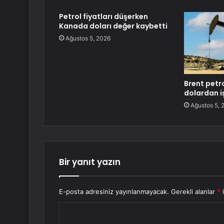
Petrol fiyatları düşerken
Kanada doları değer kaybetti
Ağustos 5, 2026
Brent petro
dolardan i
Ağustos 5, 
Bir yanıt yazın
E-posta adresiniz yayınlanmayacak.
Gerekli alanlar
*
i
Y