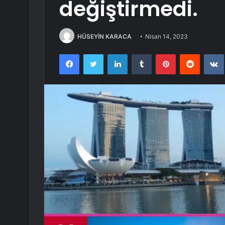
değiştirmedi.
HÜSEYİN KARACA
Nisan 14, 2023
Facebook
Twitter
LinkedIn
Tumblr
Pinterest
Reddit