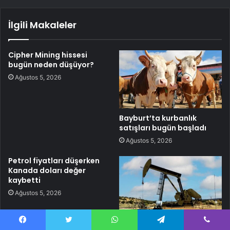
İlgili Makaleler
Cipher Mining hissesi
bugün neden düşüyor?
Ağustos 5, 2026
Bayburt’ta kurbanlık
satışları bugün başladı
Ağustos 5, 2026
Petrol fiyatları düşerken
Kanada doları değer
kaybetti
Ağustos 5, 2026
Brent petrolün varili 96,64
Facebook
Twitter
WhatsApp
Telegram
Viber