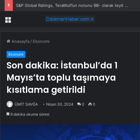
S&P Global Ratings, TeraWulf’un notunu BB- olarak teyit etti
Menü
Anasayfa
/
Ekonomi
Ekonomi
Son dakika: İstanbul’da 1
Mayıs’ta toplu taşımaya
kısıtlama getirildi
ÜMİT SAVĞA
Nisan 30, 2024
0
0
9 dakika okuma süresi