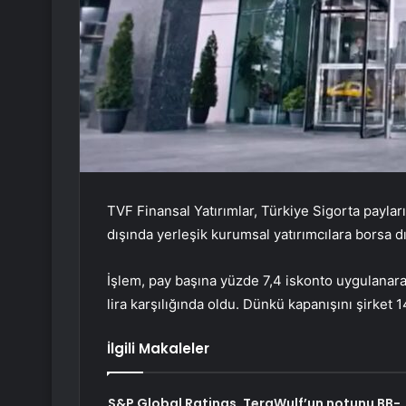
TVF Finansal Yatırımlar, Türkiye Sigorta paylar
dışında yerleşik kurumsal yatırımcılara borsa dı
İşlem, pay başına yüzde 7,4 iskonto uygulanar
lira karşılığında oldu. Dünkü kapanışını şirket 1
İlgili Makaleler
S&P Global Ratings, TeraWulf’un notunu BB-