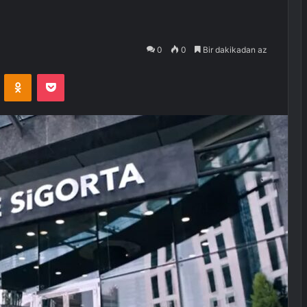
0
0
Bir dakikadan az
VKontakte
Odnoklassniki
Pocket