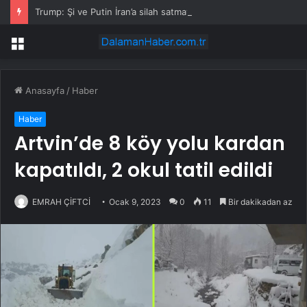
Trump: Şi ve Putin İran’a silah satmayacaklarını söyledi
Menü
Anasayfa
/
Haber
Haber
Artvin’de 8 köy yolu kardan
kapatıldı, 2 okul tatil edildi
EMRAH ÇİFTCİ
Ocak 9, 2023
0
11
Bir dakikadan az