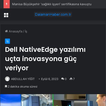
Manisa Büyükşehir ‘sağlıklı işyeri’ sertifikasına kavuştu
Menü
Anasayfa
/
İş
İş
Dell NativeEdge yazılımı
uçta inovasyona güç
veriyor
ABDULLAH YİĞİT
Eylül 6, 2023
0
7
2 dakika okuma süresi