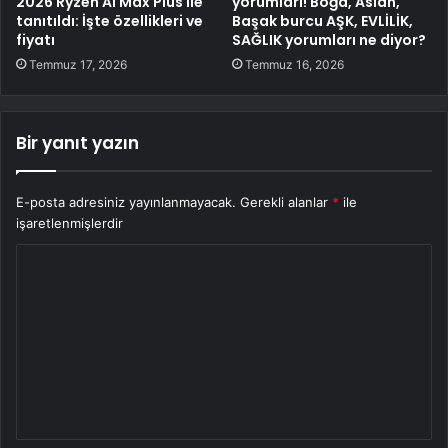
2026 Ryzen AI Max Plus ile
yorumları! Boğa, Aslan,
tanıtıldı: İşte özellikleri ve
Başak burcu AŞK, EVLİLİK,
fiyatı
SAĞLIK yorumları ne diyor?
Temmuz 17, 2026
Temmuz 16, 2026
Bir yanıt yazın
E-posta adresiniz yayınlanmayacak.
Gerekli alanlar
*
ile
işaretlenmişlerdir
Y
o
r
u
m
*