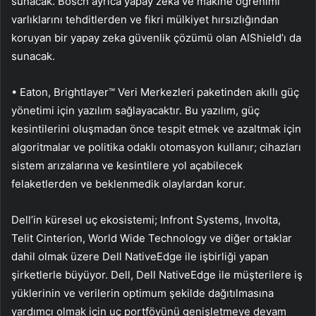
sunacak. Bosch ayrıca yapay zeka ve makine öğrenimi
varlıklarını tehditlerden ve fikri mülkiyet hırsızlığından
koruyan bir yapay zeka güvenlik çözümü olan AIShield’ı da
sunacak.
• Eaton, Brightlayer™ Veri Merkezleri paketinden akıllı güç
yönetimi için yazılım sağlayacaktır. Bu yazılım, güç
kesintilerini oluşmadan önce tespit etmek ve azaltmak için
algoritmalar ve politika odaklı otomasyon kullanır; cihazları
sistem arızalarına ve kesintilere yol açabilecek
felaketlerden ve beklenmedik olaylardan korur.
Dell’in küresel uç ekosistemi; Infront Systems, Involta,
Telit Cinterion, World Wide Technology ve diğer ortaklar
dahil olmak üzere Dell NativeEdge ile işbirliği yapan
şirketlerle büyüyor. Dell, Dell NativeEdge ile müşterilere iş
yüklerinin ve verilerin optimum şekilde dağıtılmasına
yardımcı olmak için uç portföyünü genişletmeye devam