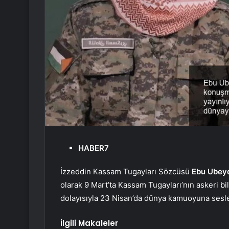
HABER7
İzzeddin Kassam Tugayları Sözcüsü
Ebu Ubey
olarak 9 Mart’ta Kassam Tugayları’nın askeri b
dolayısıyla 23 Nisan’da dünya kamuoyuna sesl
İlgili Makaleler