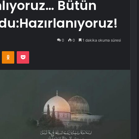
lıyoruz… Bütün
u:Hazırlanıyoruz!
0
0
1 dakika okuma süresi
VKontakte
Odnoklassniki
Pocket