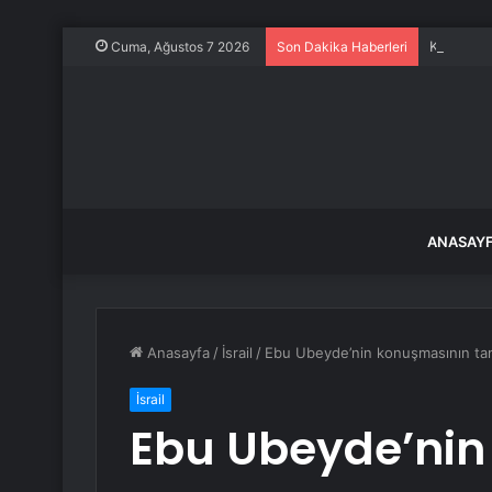
Kamyon Y
Cuma, Ağustos 7 2026
Son Dakika Haberleri
ANASAY
Anasayfa
/
İsrail
/
Ebu Ubeyde’nin konuşmasının tam
İsrail
Ebu Ubeyde’nin