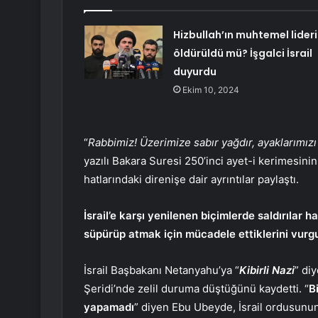
Hizbullah’ın muhtemel lideri
öldürüldü mü? İşgalci İsrail
duyurdu
Ekim 10, 2024
“
Rabbimiz! Üzerimize sabır yağdır, ayaklarımızı 
yazılı Bakara Suresi 250’inci ayet-i kerimesi
hatlarındaki direnişe dair ayrıntılar paylaştı.
İsrail’e karşı yenilenen biçimlerde saldırılar h
süpürüp atmak için mücadele ettiklerini vurgu
İsrail Başbakanı Netanyahu’ya “
Kibirli Nazi
” di
Şeridi’nde zelil duruma düştüğünü kaydetti. “
B
yapamadı
” diyen Ebu Ubeyde, İsrail ordusunun