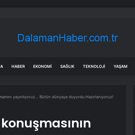
aya Geçidine Çarptı, 3 Yaralı
FA
HABER
EKONOMI
SAĞLIK
TEKNOLOJI
YAŞAM
amını yayınlıyoruz… Bütün dünyaya duyurdu:Hazırlanıyoruz!
 konuşmasının