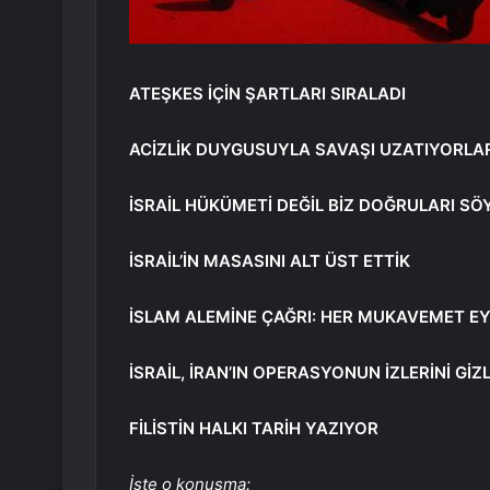
ATEŞKES İÇİN ŞARTLARI SIRALADI
ACİZLİK DUYGUSUYLA SAVAŞI UZATIYORLA
İSRAİL HÜKÜMETİ DEĞİL BİZ DOĞRULARI S
İSRAİL’İN MASASINI ALT ÜST ETTİK
İSLAM ALEMİNE ÇAĞRI: HER MUKAVEMET EY
İSRAİL, İRAN’IN OPERASYONUN İZLERİNİ Gİ
FİLİSTİN HALKI TARİH YAZIYOR
İşte o konuşma: