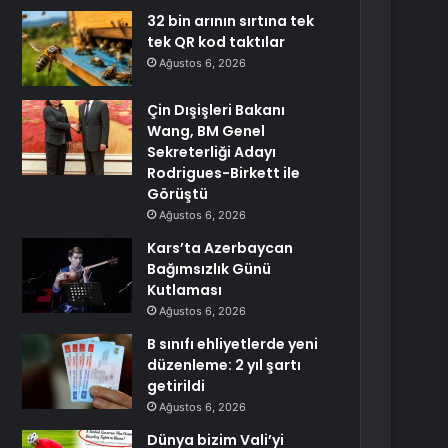
32 bin arının sırtına tek
tek QR kod taktılar
Ağustos 6, 2026
Çin Dışişleri Bakanı
Wang, BM Genel
Sekreterliği Adayı
Rodrigues-Birkett ile
Görüştü
Ağustos 6, 2026
Kars’ta Azerbaycan
Bağımsızlık Günü
Kutlaması
Ağustos 6, 2026
B sınıfı ehliyetlerde yeni
düzenleme: 2 yıl şartı
getirildi
Ağustos 6, 2026
Dünya bizim Vali’yi