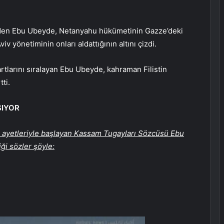
arf eden Ebu Ubeyde, Netanyahu hükümetinin Gazze’deki
iv yönetiminin onları aldattığının altını çizdi.
rtlarını sıralayan Ebu Ubeyde, kahraman Filistin
ti.
ŞIYOR
i ayetleriyle başlayan Kassam Tugayları Sözcüsü Ebu
ği sözler şöyle: