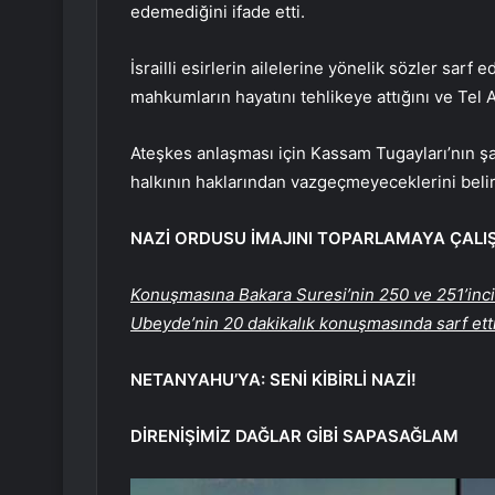
edemediğini ifade etti.
İsrailli esirlerin ailelerine yönelik sözler s
mahkumların hayatını tehlikeye attığını ve Tel Av
Ateşkes anlaşması için Kassam Tugayları’nın şa
halkının haklarından vazgeçmeyeceklerini belirt
NAZİ ORDUSU İMAJINI TOPARLAMAYA ÇALI
Konuşmasına Bakara Suresi’nin 250 ve 251’inc
Ubeyde’nin 20 dakikalık konuşmasında sarf etti
NETANYAHU’YA: SENİ KİBİRLİ NAZİ!
DİRENİŞİMİZ DAĞLAR GİBİ SAPASAĞLAM