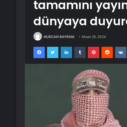
tamamını yayın
dünyaya duyurd
NURCAN BAYRAM
Nisan 25, 2024
Facebook
Twitter
LinkedIn
Tumblr
Pinterest
Reddit