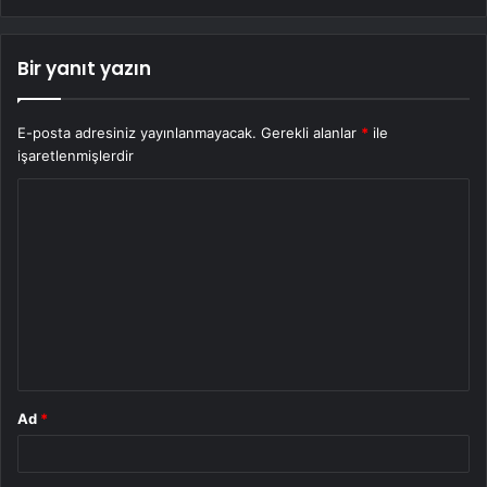
Bir yanıt yazın
E-posta adresiniz yayınlanmayacak.
Gerekli alanlar
*
ile
işaretlenmişlerdir
Y
o
r
u
m
*
Ad
*