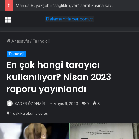
Manisa Büyükşehir ‘sağlıklı işyeri’ sertifikasına kavuştu
Menü
Anasayfa
/
Teknoloji
Teknoloji
En çok hangi tarayıcı
kullanılıyor? Nisan 2023
raporu yayınlandı
KADER ÖZDEMİR
Mayıs 9, 2023
0
8
1 dakika okuma süresi